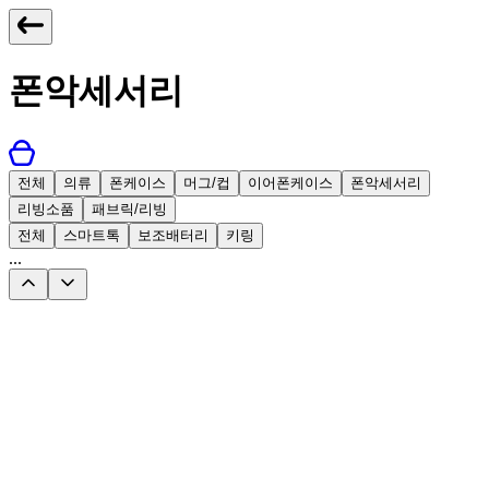
폰악세서리
전체
의류
폰케이스
머그/컵
이어폰케이스
폰악세서리
리빙소품
패브릭/리빙
전체
스마트톡
보조배터리
키링
...