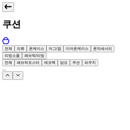
쿠션
전체
의류
폰케이스
머그/컵
이어폰케이스
폰악세서리
리빙소품
패브릭/리빙
전체
패브릭포스터
에코백
담요
쿠션
파우치
...