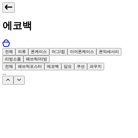
에코백
전체
의류
폰케이스
머그/컵
이어폰케이스
폰악세서리
리빙소품
패브릭/리빙
전체
패브릭포스터
에코백
담요
쿠션
파우치
...