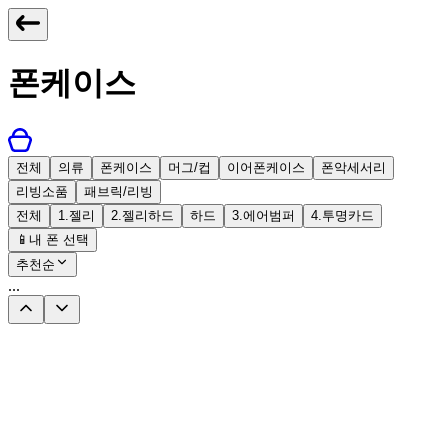
폰케이스
전체
의류
폰케이스
머그/컵
이어폰케이스
폰악세서리
리빙소품
패브릭/리빙
전체
1.젤리
2.젤리하드
하드
3.에어범퍼
4.투명카드
📱
내 폰 선택
추천순
...