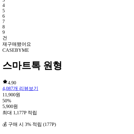
4
5
6
7
8
9
건
재구매됐어요
CASEBYME
스마트톡 원형
4.90
4,087
개 리뷰보기
11,900
원
50
%
5,900
원
최대
1,177
P 적립
💰 구매 시
3
% 적립 (
177
P)