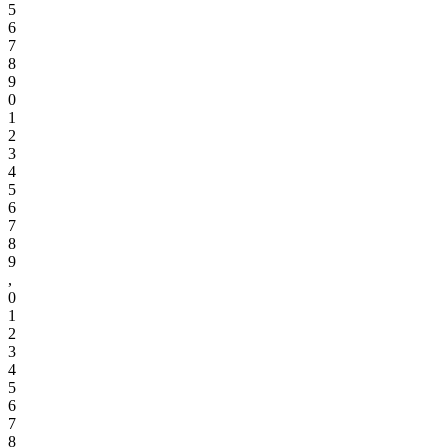
5
6
7
8
9
0
1
2
3
4
5
6
7
8
9
,
0
1
2
3
4
5
6
7
8