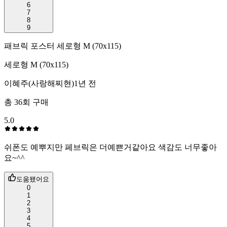
6
7
8
9
패브릭 포스터 세로형 M (70x115)
세로형 M (70x115)
이혜주(사랑해찌현)
1년 전
총
36
회 구매
5.0
쉬폰도 예뿌지만 페브릭은 더예쁜거같아요 색감도 너무좋아
요~^^
도움됐어요
0
1
2
3
4
5