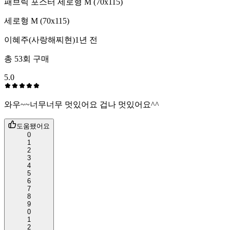
패브릭 포스터 세로형 M (70x115)
세로형 M (70x115)
이혜주(사랑해찌현)
1년 전
총
53
회 구매
5.0
와우~~너무너무 멋있어요 겁나 멋있어요^^
도움됐어요
0
1
2
3
4
5
6
7
8
9
0
1
2