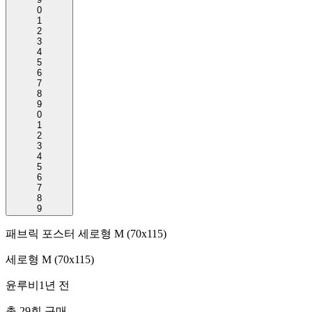
0
1
2
3
4
5
6
7
8
9
0
1
2
3
4
5
6
7
8
9
패브릭 포스터 세로형 M (70x115)
세로형 M (70x115)
윤루비
1년 전
총
29
회 구매