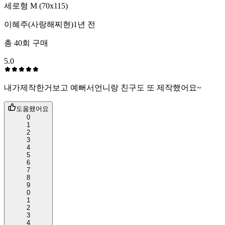
세로형 M (70x115)
이혜주(사랑해찌현)
1년 전
총
40
회 구매
5.0
내가제작한거보고 예뻐서언니랑 친구도 또 제작했어요~
도움됐어요
0
1
2
3
4
5
6
7
8
9
0
1
2
3
4