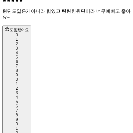
원단도얇은게아니라 힘있고 탄탄한원단이라 너무예뻐고 좋아
요~
도움됐어요
0
1
2
3
4
5
6
7
8
9
0
1
2
3
4
5
6
7
8
9
0
1
2