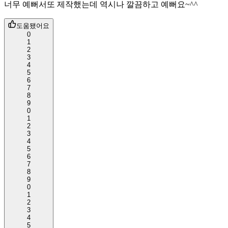
너무 예뻐서또 제작했는데 역시나 깔끔하고 예뻐요~^^
도움됐어요
0
1
2
3
4
5
6
7
8
9
0
1
2
3
4
5
6
7
8
9
0
1
2
3
4
5