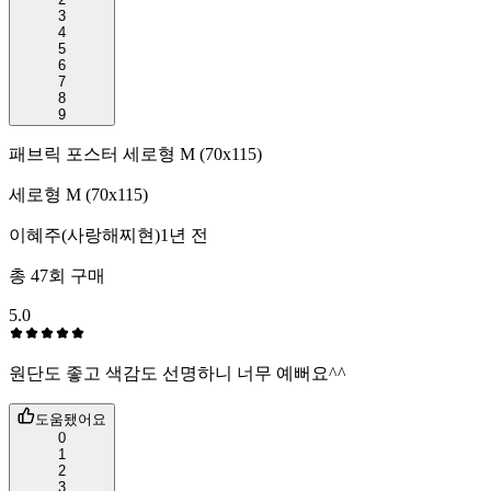
3
4
5
6
7
8
9
패브릭 포스터 세로형 M (70x115)
세로형 M (70x115)
이혜주(사랑해찌현)
1년 전
총
47
회 구매
5.0
원단도 좋고 색감도 선명하니 너무 예뻐요^^
도움됐어요
0
1
2
3