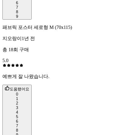
6
7
8
9
패브릭 포스터 세로형 M (70x115)
지오랑이
1년 전
총
18
회 구매
5.0
예쁘게 잘 나왔습니다.
도움됐어요
0
1
2
3
4
5
6
7
8
9