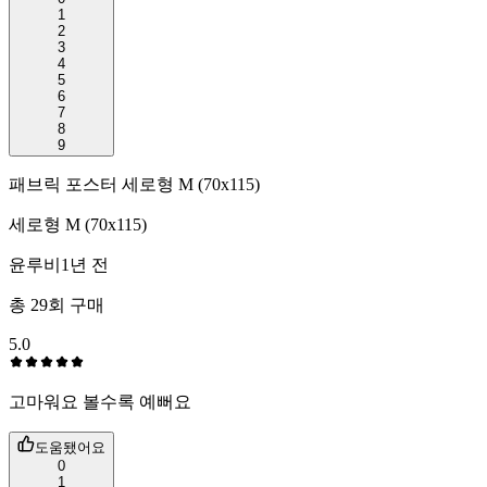
1
2
3
4
5
6
7
8
9
패브릭 포스터 세로형 M (70x115)
세로형 M (70x115)
윤루비
1년 전
총
29
회 구매
5.0
고마워요 볼수록 예뻐요
도움됐어요
0
1