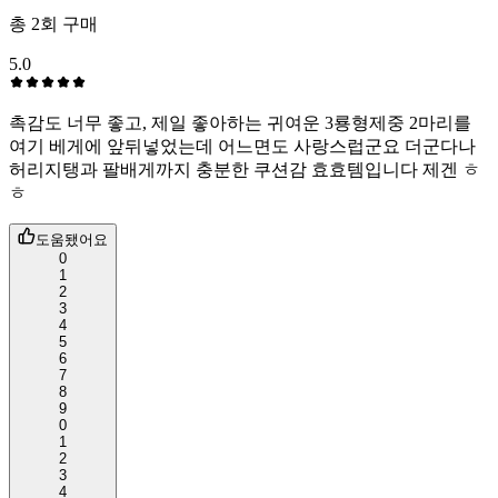
총
2
회 구매
5.0
촉감도 너무 좋고, 제일 좋아하는 귀여운 3룡형제중 2마리를
여기 베게에 앞뒤넣었는데 어느면도 사랑스럽군요 더군다나
허리지탱과 팔배게까지 충분한 쿠션감 효효템입니다 제겐 ㅎ
ㅎ
도움됐어요
0
1
2
3
4
5
6
7
8
9
0
1
2
3
4