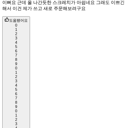
이뻐요 근데 올 나간듯한 스크레치가 아쉽네요 그래도 이쁘긴
해서 이건 제가 쓰고 새로 주문해보려구요
도움됐어요
0
1
2
3
4
5
6
7
8
9
0
1
2
3
4
5
6
7
8
9
0
1
2
3