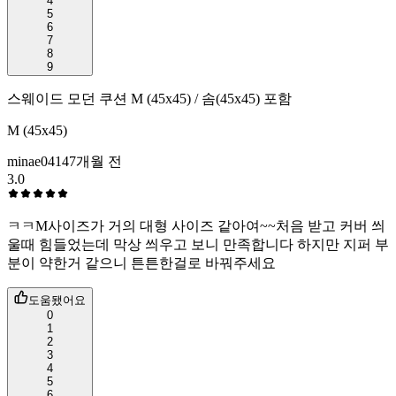
4
5
6
7
8
9
스웨이드 모던 쿠션 M (45x45) / 솜(45x45) 포함
M (45x45)
minae0414
7개월 전
3.0
ㅋㅋM사이즈가 거의 대형 사이즈 같아여~~처음 받고 커버 씌
울때 힘들었는데 막상 씌우고 보니 만족합니다 하지만 지퍼 부
분이 약한거 같으니 튼튼한걸로 바꿔주세요
도움됐어요
0
1
2
3
4
5
6