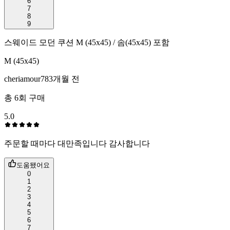
6
7
8
9
스웨이드 모던 쿠션 M (45x45) / 솜(45x45) 포함
M (45x45)
cheriamour78
3개월 전
총
6
회 구매
5.0
주문할 때마다 대만족입니다 감사합니다
도움됐어요
0
1
2
3
4
5
6
7