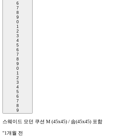
6
7
8
9
0
1
2
3
4
5
6
7
8
9
0
1
2
3
4
5
6
7
8
9
스웨이드 모던 쿠션 M (45x45) / 솜(45x45) 포함
''
1개월 전