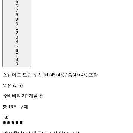
5
6
7
8
9
0
1
2
3
4
5
6
7
8
9
스웨이드 모던 쿠션 M (45x45) / 솜(45x45) 포함
M (45x45)
쮸비바라기
2개월 전
총
18
회 구매
5.0