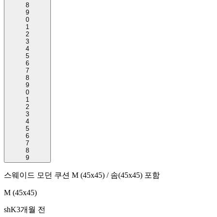
8
9
0
1
2
3
4
5
6
7
8
9
0
1
2
3
4
5
6
7
8
9
스웨이드 모던 쿠션 M (45x45) / 솜(45x45) 포함
M (45x45)
shK
3개월 전