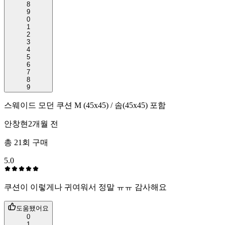
8
9
0
1
2
3
4
5
6
7
8
9
스웨이드 모던 쿠션 M (45x45) / 솜(45x45) 포함
안창현
2개월 전
총
21
회 구매
5.0
쿠션이 이렇게나 귀여워서 정말 ㅠㅠ 감사해요
도움됐어요
0
1