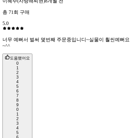
이혜주(사랑해찌현)
8개월 전
총
71
회 구매
5.0
너무 예뻐서 벌써 몇번째 주문중입니디~실물이 훨씬예뻐요
~^^
도움됐어요
0
1
2
3
4
5
6
7
8
9
0
1
2
3
4
5
6