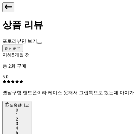
상품 리뷰
포토리뷰만 보기
최신순
지혜
5개월 전
총
2
회 구매
5.0
옛날구형 핸드폰이라 케이스 못해서 그립톡으로 했는데 아이가
도움됐어요
0
1
2
3
4
5