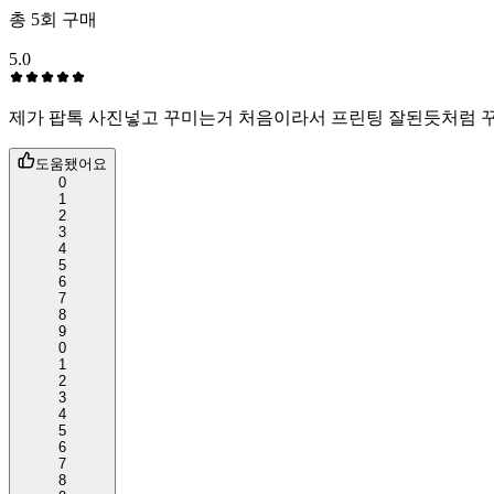
총
5
회 구매
5.0
제가 팝톡 사진넣고 꾸미는거 처음이라서 프린팅 잘된듯처럼 꾸
도움됐어요
0
1
2
3
4
5
6
7
8
9
0
1
2
3
4
5
6
7
8