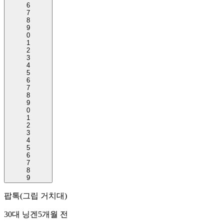
6
7
8
9
0
1
2
3
4
5
6
7
8
9
0
1
2
3
4
5
6
7
8
9
팝톡(그립 거치대)
30대 닝겐
5개월 전