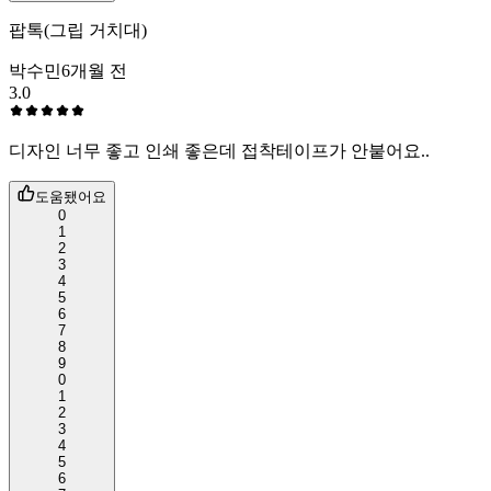
팝톡(그립 거치대)
박수민
6개월 전
3.0
디자인 너무 좋고 인쇄 좋은데 접착테이프가 안붙어요..
도움됐어요
0
1
2
3
4
5
6
7
8
9
0
1
2
3
4
5
6