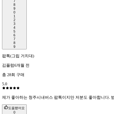
7
8
9
0
1
2
3
4
5
6
7
8
9
팝톡(그립 거치대)
김플럼
6개월 전
총
28
회 구매
5.0
제가 좋아하는 청주시내버스 팝톡이지만 저분도 좋아합니다. 범케
도움됐어요
0