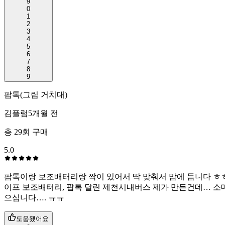
9
0
1
2
3
4
5
6
7
8
9
팝톡(그립 거치대)
김플럼
5개월 전
총
29
회 구매
5.0
팝톡이랑 보조배터리랑 짝이 있어서 딱 맞춰서 맘에 듭니다 ㅎㅎ
이프 보조배터리, 팝톡 달린 제천시내버스 제가 만든건데… 소매
으십니다…. ㅠㅠ
도움됐어요