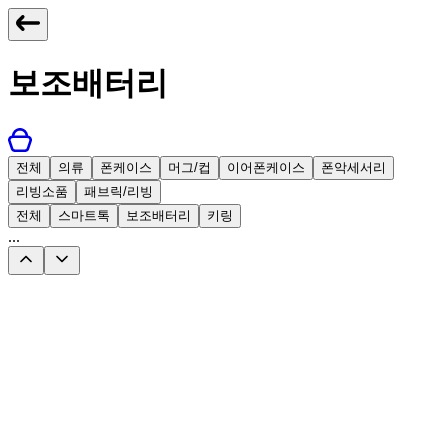
보조배터리
전체
의류
폰케이스
머그/컵
이어폰케이스
폰악세서리
리빙소품
패브릭/리빙
전체
스마트톡
보조배터리
키링
...