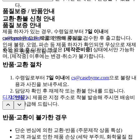
2,500px 이상
다.
품질보증 / 반품안내
교환·환불 신청 안내
품질 보증 안내
제품 하자가 있는 경우, 수령일로부터
7일 이내
에
cs@casebyme.com
casebyme은 모든 제품의 인쇄 품질을 검수한 후 출고합니다.
으로 연락해 주세요.
인쇄 불량, 오염, 파손 등 제품 하자가 확인되면 무상으로 재제
주문 완료 후 디자인 변경은
[제작준비중]
상태에서만 가능하
작 또는 환불해 드립니다.
며, [제작중] 이후에는 변경·취소가 불가합니다.
반품·교환 절차
수령일로부터
7일 이내
에
cs@casebyme.com
으로 불량 내
용과 사진을 보내주세요.
담당자 확인 후 재제작 또는 환불 안내를 드립니다.
디자인하기
반품 시 제품은 지정 주소로 착불 발송해 주시면 배송비
를 환급해 드립니다.
반품·교환이 불가한 경우
단순 변심에 의한 교환·반품 (주문제작 상품 특성)
고객 과실로 인한 제품 손상 (세탁 부주의, 화학물질 접