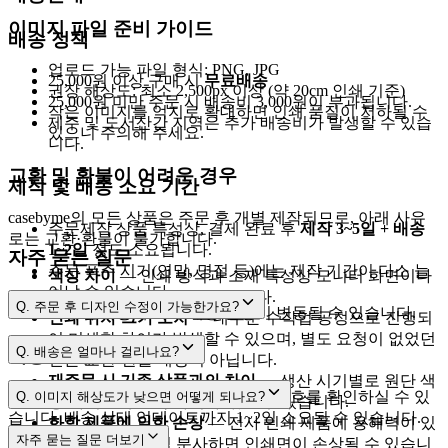
이미지 파일 준비 가이드
배송 정책
업로드 가능 파일 형식: PNG, JPG
25,000원 이상 구매 시
무료배송
권장 해상도: 최소 2,500px 이상 (약 20cm 인쇄 기준)
25,000원 미만 주문 시 배송비 3,000원이 부과됩니다.
작은 이미지를 억지로 확대하면 인쇄 품질이 저하될 수
제주 및 도서산간 지역은 추가 배송비가 발생할 수 있습
있으니 주의해 주세요.
니다.
교환 및 환불이 어려운 경우
제작 및 배송 소요 기간
casebyme의 모든 상품은 주문 후 개별 제작되므로, 아래 사유
주문제작 상품 특성상, 결제 완료 후
제작 3~5일 + 배송
로는 교환·환불이 불가합니다.
1~2일
정도 소요됩니다.
자주 묻는 질문
주문 폭주 시기(연말, 명절 등)에는 제작 기간이 다소 늘
색상 차이
— 인쇄 방식과 소재 특성상 모니터 화면이나
어날 수 있습니다.
출력물과 차이가 날 수 있습니다.
Q.
주문 후 디자인 수정이 가능한가요?
택배사 사정에 따라 배송 일정이 변동될 수 있습니다.
인쇄 위치·크기 오차
— 대부분 수작업 공정으로 진행되
어 미세한 차이가 발생할 수 있으며, 별도 요청이 없었던
[제작준비중]
Q.
배송은 얼마나 걸리나요?
배송 조회
건은 교환·환불 대상이 아닙니다.
재주문 시 기존 상품과의 차이
— 생산 시기별로 원단 색
cs@casebyme.com
3~5영업일
1~2영업일
[마이페이지 → 주문내역]
에서 운송장 번호를 확인하실 수 있
Q.
이미지 해상도가 낮으면 어떻게 되나요?
상·사이즈에 소폭 차이가 있을 수 있습니다.
습니다. 배송 상태 업데이트까지 1~2일 소요될 수 있습니다.
화학 제품에 의한 손상
— 전사 인쇄 제품에 용해력이 있
자주 묻는 질문
더보기
는 향수 등을 직접 분사하면 인쇄면이 손상될 수 있습니