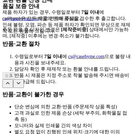
품질 보증 안내
제품 하자가 있는 경우, 수령일로부터
7일 이내
에
cs@casebyme.com
casebyme은 모든 제품의 인쇄 품질을 검수한 후 출고합니다.
으로 연락해 주세요.
인쇄 불량, 오염, 파손 등 제품 하자가 확인되면 무상으로 재제
주문 완료 후 디자인 변경은
[제작준비중]
상태에서만 가능하
작 또는 환불해 드립니다.
며, [제작중] 이후에는 변경·취소가 불가합니다.
반품·교환 절차
수령일로부터
7일 이내
에
cs@casebyme.com
으로 불량 내
용과 사진을 보내주세요.
담당자 확인 후 재제작 또는 환불 안내를 드립니다.
반품 시 제품은 지정 주소로 착불 발송해 주시면 배송비
품절
를 환급해 드립니다.
반품·교환이 불가한 경우
단순 변심에 의한 교환·반품 (주문제작 상품 특성)
고객 과실로 인한 제품 손상 (세탁 부주의, 화학물질 접
촉 등)
모니터와 실제 인쇄물 간의 색상 차이
별도 요청 없이 진행된 인쇄 위치·크기에 대한 이의