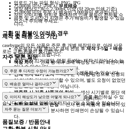
업로드 가능 파일 형식: PNG, JPG
25,000원 이상 구매 시
무료배송
권장 해상도: 최소 2,500px 이상 (약 20cm 인쇄 기준)
25,000원 미만 주문 시 배송비 3,000원이 부과됩니다.
작은 이미지를 억지로 확대하면 인쇄 품질이 저하될 수
제주 및 도서산간 지역은 추가 배송비가 발생할 수 있습
있으니 주의해 주세요.
니다.
교환 및 환불이 어려운 경우
제작 및 배송 소요 기간
casebyme의 모든 상품은 주문 후 개별 제작되므로, 아래 사유
주문제작 상품 특성상, 결제 완료 후
제작 3~5일 + 배송
로는 교환·환불이 불가합니다.
1~2일
정도 소요됩니다.
자주 묻는 질문
주문 폭주 시기(연말, 명절 등)에는 제작 기간이 다소 늘
색상 차이
— 인쇄 방식과 소재 특성상 모니터 화면이나
어날 수 있습니다.
출력물과 차이가 날 수 있습니다.
Q.
주문 후 디자인 수정이 가능한가요?
택배사 사정에 따라 배송 일정이 변동될 수 있습니다.
인쇄 위치·크기 오차
— 대부분 수작업 공정으로 진행되
어 미세한 차이가 발생할 수 있으며, 별도 요청이 없었던
[제작준비중]
Q.
배송은 얼마나 걸리나요?
배송 조회
건은 교환·환불 대상이 아닙니다.
재주문 시 기존 상품과의 차이
— 생산 시기별로 원단 색
cs@casebyme.com
3~5영업일
1~2영업일
[마이페이지 → 주문내역]
에서 운송장 번호를 확인하실 수 있
Q.
이미지 해상도가 낮으면 어떻게 되나요?
상·사이즈에 소폭 차이가 있을 수 있습니다.
습니다. 배송 상태 업데이트까지 1~2일 소요될 수 있습니다.
화학 제품에 의한 손상
— 전사 인쇄 제품에 용해력이 있
자주 묻는 질문
더보기
는 향수 등을 직접 분사하면 인쇄면이 손상될 수 있습니
2,500px 이상
다.
품질보증 / 반품안내
교환·환불 신청 안내