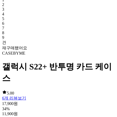
2
3
4
5
6
7
8
9
건
재구매됐어요
CASEBYME
갤럭시 S22+ 반투명 카드 케이
스
5.00
6
개 리뷰보기
17,900
원
34
%
11,900
원