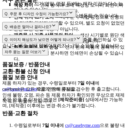
주문 폭주 시기(연말, 명절 등)에는 제작 기간이 다소 늘
색상 차이
— 인쇄 방식과 소재 특성상 모니터 화면이나
어날 수 있습니다.
출력물과 차이가 날 수 있습니다.
Q.
주문 후 디자인 수정이 가능한가요?
택배사 사정에 따라 배송 일정이 변동될 수 있습니다.
인쇄 위치·크기 오차
— 대부분 수작업 공정으로 진행되
어 미세한 차이가 발생할 수 있으며, 별도 요청이 없었던
[제작준비중]
Q.
배송은 얼마나 걸리나요?
배송 조회
건은 교환·환불 대상이 아닙니다.
재주문 시 기존 상품과의 차이
— 생산 시기별로 원단 색
cs@casebyme.com
3~5영업일
1~2영업일
[마이페이지 → 주문내역]
에서 운송장 번호를 확인하실 수 있
Q.
이미지 해상도가 낮으면 어떻게 되나요?
상·사이즈에 소폭 차이가 있을 수 있습니다.
습니다. 배송 상태 업데이트까지 1~2일 소요될 수 있습니다.
화학 제품에 의한 손상
— 전사 인쇄 제품에 용해력이 있
자주 묻는 질문
더보기
는 향수 등을 직접 분사하면 인쇄면이 손상될 수 있습니
2,500px 이상
다.
품질보증 / 반품안내
교환·환불 신청 안내
품질 보증 안내
제품 하자가 있는 경우, 수령일로부터
7일 이내
에
cs@casebyme.com
casebyme은 모든 제품의 인쇄 품질을 검수한 후 출고합니다.
으로 연락해 주세요.
인쇄 불량, 오염, 파손 등 제품 하자가 확인되면 무상으로 재제
주문 완료 후 디자인 변경은
[제작준비중]
상태에서만 가능하
작 또는 환불해 드립니다.
며, [제작중] 이후에는 변경·취소가 불가합니다.
반품·교환 절차
수령일로부터
7일 이내
에
cs@casebyme.com
으로 불량 내