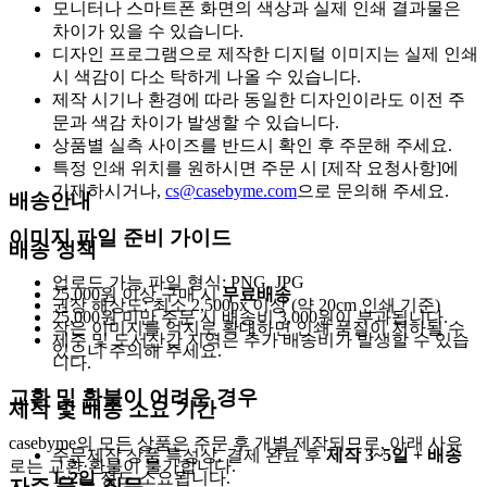
모니터나 스마트폰 화면의 색상과 실제 인쇄 결과물은
차이가 있을 수 있습니다.
디자인 프로그램으로 제작한 디지털 이미지는 실제 인쇄
시 색감이 다소 탁하게 나올 수 있습니다.
제작 시기나 환경에 따라 동일한 디자인이라도 이전 주
문과 색감 차이가 발생할 수 있습니다.
상품별 실측 사이즈를 반드시 확인 후 주문해 주세요.
특정 인쇄 위치를 원하시면 주문 시 [제작 요청사항]에
기재하시거나,
cs@casebyme.com
으로 문의해 주세요.
배송안내
이미지 파일 준비 가이드
배송 정책
업로드 가능 파일 형식: PNG, JPG
25,000원 이상 구매 시
무료배송
권장 해상도: 최소 2,500px 이상 (약 20cm 인쇄 기준)
25,000원 미만 주문 시 배송비 3,000원이 부과됩니다.
작은 이미지를 억지로 확대하면 인쇄 품질이 저하될 수
제주 및 도서산간 지역은 추가 배송비가 발생할 수 있습
있으니 주의해 주세요.
니다.
교환 및 환불이 어려운 경우
제작 및 배송 소요 기간
casebyme의 모든 상품은 주문 후 개별 제작되므로, 아래 사유
주문제작 상품 특성상, 결제 완료 후
제작 3~5일 + 배송
로는 교환·환불이 불가합니다.
1~2일
정도 소요됩니다.
자주 묻는 질문