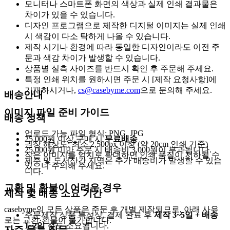
모니터나 스마트폰 화면의 색상과 실제 인쇄 결과물은
차이가 있을 수 있습니다.
디자인 프로그램으로 제작한 디지털 이미지는 실제 인쇄
시 색감이 다소 탁하게 나올 수 있습니다.
제작 시기나 환경에 따라 동일한 디자인이라도 이전 주
문과 색감 차이가 발생할 수 있습니다.
상품별 실측 사이즈를 반드시 확인 후 주문해 주세요.
특정 인쇄 위치를 원하시면 주문 시 [제작 요청사항]에
기재하시거나,
cs@casebyme.com
으로 문의해 주세요.
배송안내
이미지 파일 준비 가이드
배송 정책
업로드 가능 파일 형식: PNG, JPG
25,000원 이상 구매 시
무료배송
권장 해상도: 최소 2,500px 이상 (약 20cm 인쇄 기준)
25,000원 미만 주문 시 배송비 3,000원이 부과됩니다.
작은 이미지를 억지로 확대하면 인쇄 품질이 저하될 수
제주 및 도서산간 지역은 추가 배송비가 발생할 수 있습
있으니 주의해 주세요.
니다.
교환 및 환불이 어려운 경우
제작 및 배송 소요 기간
casebyme의 모든 상품은 주문 후 개별 제작되므로, 아래 사유
주문제작 상품 특성상, 결제 완료 후
제작 3~5일 + 배송
로는 교환·환불이 불가합니다.
1~2일
정도 소요됩니다.
자주 묻는 질문