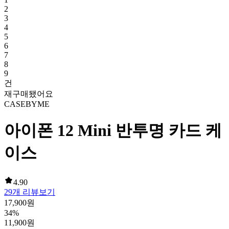
2
3
4
5
6
7
8
9
건
재구매됐어요
CASEBYME
아이폰 12 Mini 반투명 카드 케
이스
4.90
29
개 리뷰보기
17,900
원
34
%
11,900
원