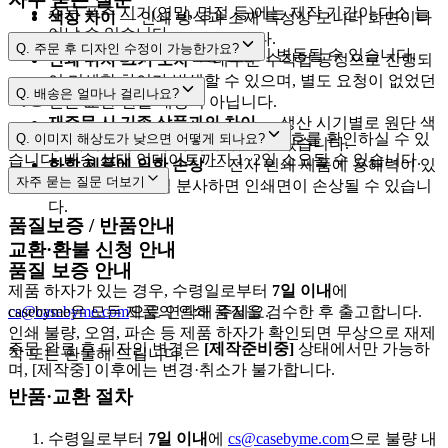
주문 폭주 시기(연말, 명절 등)에는 제작 기간이 다소 늘
색상 차이
— 인쇄 방식과 소재 특성상 모니터 화면이나
어날 수 있습니다.
출력물과 차이가 날 수 있습니다.
Q.
주문 후 디자인 수정이 가능한가요?
택배사 사정에 따라 배송 일정이 변동될 수 있습니다.
인쇄 위치·크기 오차
— 대부분 수작업 공정으로 진행되
어 미세한 차이가 발생할 수 있으며, 별도 요청이 없었던
[제작준비중]
Q.
배송은 얼마나 걸리나요?
배송 조회
건은 교환·환불 대상이 아닙니다.
재주문 시 기존 상품과의 차이
— 생산 시기별로 원단 색
cs@casebyme.com
3~5영업일
1~2영업일
[마이페이지 → 주문내역]
에서 운송장 번호를 확인하실 수 있
Q.
이미지 해상도가 낮으면 어떻게 되나요?
상·사이즈에 소폭 차이가 있을 수 있습니다.
습니다. 배송 상태 업데이트까지 1~2일 소요될 수 있습니다.
화학 제품에 의한 손상
— 전사 인쇄 제품에 용해력이 있
자주 묻는 질문
더보기
는 향수 등을 직접 분사하면 인쇄면이 손상될 수 있습니
2,500px 이상
다.
품질보증 / 반품안내
교환·환불 신청 안내
품질 보증 안내
제품 하자가 있는 경우, 수령일로부터
7일 이내
에
cs@casebyme.com
casebyme은 모든 제품의 인쇄 품질을 검수한 후 출고합니다.
으로 연락해 주세요.
인쇄 불량, 오염, 파손 등 제품 하자가 확인되면 무상으로 재제
주문 완료 후 디자인 변경은
[제작준비중]
상태에서만 가능하
작 또는 환불해 드립니다.
며, [제작중] 이후에는 변경·취소가 불가합니다.
반품·교환 절차
수령일로부터
7일 이내
에
cs@casebyme.com
으로 불량 내