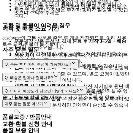
권장 해상도: 최소 2,500px 이상 (약 20cm 인쇄 기준)
25,000원 미만 주문 시 배송비 3,000원이 부과됩니다.
작은 이미지를 억지로 확대하면 인쇄 품질이 저하될 수
제주 및 도서산간 지역은 추가 배송비가 발생할 수 있습
있으니 주의해 주세요.
니다.
교환 및 환불이 어려운 경우
제작 및 배송 소요 기간
casebyme의 모든 상품은 주문 후 개별 제작되므로, 아래 사유
주문제작 상품 특성상, 결제 완료 후
제작 3~5일 + 배송
로는 교환·환불이 불가합니다.
1~2일
정도 소요됩니다.
자주 묻는 질문
주문 폭주 시기(연말, 명절 등)에는 제작 기간이 다소 늘
색상 차이
— 인쇄 방식과 소재 특성상 모니터 화면이나
어날 수 있습니다.
출력물과 차이가 날 수 있습니다.
Q.
주문 후 디자인 수정이 가능한가요?
택배사 사정에 따라 배송 일정이 변동될 수 있습니다.
인쇄 위치·크기 오차
— 대부분 수작업 공정으로 진행되
어 미세한 차이가 발생할 수 있으며, 별도 요청이 없었던
[제작준비중]
Q.
배송은 얼마나 걸리나요?
배송 조회
건은 교환·환불 대상이 아닙니다.
재주문 시 기존 상품과의 차이
— 생산 시기별로 원단 색
cs@casebyme.com
3~5영업일
1~2영업일
[마이페이지 → 주문내역]
에서 운송장 번호를 확인하실 수 있
Q.
이미지 해상도가 낮으면 어떻게 되나요?
상·사이즈에 소폭 차이가 있을 수 있습니다.
습니다. 배송 상태 업데이트까지 1~2일 소요될 수 있습니다.
화학 제품에 의한 손상
— 전사 인쇄 제품에 용해력이 있
자주 묻는 질문
더보기
는 향수 등을 직접 분사하면 인쇄면이 손상될 수 있습니
2,500px 이상
다.
품질보증 / 반품안내
교환·환불 신청 안내
품질 보증 안내