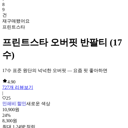
8
9
건
재구매됐어요
프린트스타
프린트스타 오버핏 반팔티 (17
수)
17수 표준 원단의 넉넉한 오버핏 — 요즘 핏 좋아하면
4.90
727
개 리뷰보기
|
25
인쇄비 할인
새로운 색상
10,900
원
24
%
8,300
원
최대
1,249
P 적립