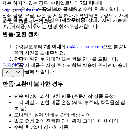
제품 하자가 있는 경우, 수령일로부터
7일 이내
에
cs@casebyme.com
casebyme은 모든 제품의 인쇄 품질을 검수한 후 출고합니다.
으로 연락해 주세요.
인쇄 불량, 오염, 파손 등 제품 하자가 확인되면 무상으로 재제
주문 완료 후 디자인 변경은
[제작준비중]
상태에서만 가능하
작 또는 환불해 드립니다.
며, [제작중] 이후에는 변경·취소가 불가합니다.
반품·교환 절차
수령일로부터
7일 이내
에
cs@casebyme.com
으로 불량 내
용과 사진을 보내주세요.
담당자 확인 후 재제작 또는 환불 안내를 드립니다.
디자인하기
반품 시 제품은 지정 주소로 착불 발송해 주시면 배송비
를 환급해 드립니다.
반품·교환이 불가한 경우
단순 변심에 의한 교환·반품 (주문제작 상품 특성)
고객 과실로 인한 제품 손상 (세탁 부주의, 화학물질 접
촉 등)
모니터와 실제 인쇄물 간의 색상 차이
별도 요청 없이 진행된 인쇄 위치·크기에 대한 이의
수령 후 7일이 경과한 제품