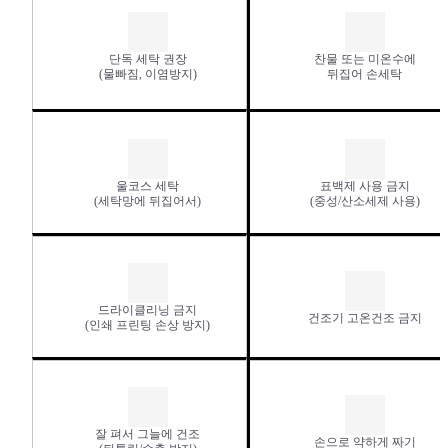
단독 세탁 권장
찬물 또는 미온수에
(물빠짐, 이염방지)
뒤집어 손세탁
울코스 세탁
표백제 사용 금지
(세탁망에 뒤집어서)
(중성/산소세제 사용)
드라이클리닝 금지
건조기 고온건조 금지
(인쇄 프린팅 손상 방지)
잘 펴서 그늘에 건조
손으로 약하게 짜기