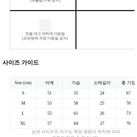
(뒤틀림/수축 방지)
천을 대고 약하게 다림질
(프린팅에 직접 다림질 금지)
사이즈 가이드
Size (cm)
어깨
가슴
소매길이
총 기장
S
51
55
24
67
M
53
58
25
70
L
55
61
26
73
XL
57
64
27
76
상세 사이즈의 치수는 측정 방법과 위치에 따라