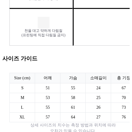
천을 대고 약하게 다림질
(프린팅에 직접 다림질 금지)
사이즈 가이드
Size (cm)
어깨
가슴
소매길이
총 기장
S
51
55
24
67
M
53
58
25
70
L
55
61
26
73
XL
57
64
27
76
상세 사이즈의 치수는 측정 방법과 위치에 따라
오차가 있을 수 있습니다.