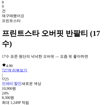
8
9
건
재구매됐어요
프린트스타
프린트스타 오버핏 반팔티 (17
수)
17수 표준 원단의 넉넉한 오버핏 — 요즘 핏 좋아하면
4.90
727
개 리뷰보기
|
25
인쇄비 할인
새로운 색상
10,900
원
24
%
8,300
원
최대
1,249
P 적립