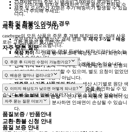
25,000원 미만 주문 시 배송비 3,000원이 부과됩니다.
작은 이미지를 억지로 확대하면 인쇄 품질이 저하될 수
제주 및 도서산간 지역은 추가 배송비가 발생할 수 있습
있으니 주의해 주세요.
니다.
교환 및 환불이 어려운 경우
제작 및 배송 소요 기간
casebyme의 모든 상품은 주문 후 개별 제작되므로, 아래 사유
주문제작 상품 특성상, 결제 완료 후
제작 3~5일 + 배송
로는 교환·환불이 불가합니다.
1~2일
정도 소요됩니다.
자주 묻는 질문
주문 폭주 시기(연말, 명절 등)에는 제작 기간이 다소 늘
색상 차이
— 인쇄 방식과 소재 특성상 모니터 화면이나
어날 수 있습니다.
출력물과 차이가 날 수 있습니다.
Q.
주문 후 디자인 수정이 가능한가요?
택배사 사정에 따라 배송 일정이 변동될 수 있습니다.
인쇄 위치·크기 오차
— 대부분 수작업 공정으로 진행되
어 미세한 차이가 발생할 수 있으며, 별도 요청이 없었던
[제작준비중]
Q.
배송은 얼마나 걸리나요?
배송 조회
건은 교환·환불 대상이 아닙니다.
재주문 시 기존 상품과의 차이
— 생산 시기별로 원단 색
cs@casebyme.com
3~5영업일
1~2영업일
[마이페이지 → 주문내역]
에서 운송장 번호를 확인하실 수 있
Q.
이미지 해상도가 낮으면 어떻게 되나요?
상·사이즈에 소폭 차이가 있을 수 있습니다.
습니다. 배송 상태 업데이트까지 1~2일 소요될 수 있습니다.
화학 제품에 의한 손상
— 전사 인쇄 제품에 용해력이 있
자주 묻는 질문
더보기
는 향수 등을 직접 분사하면 인쇄면이 손상될 수 있습니
2,500px 이상
다.
품질보증 / 반품안내
교환·환불 신청 안내
품질 보증 안내