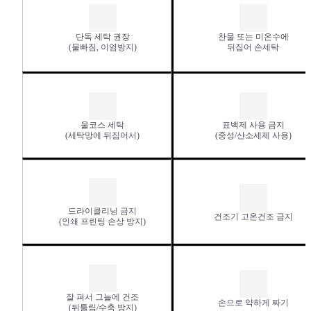
단독 세탁 권장
찬물 또는 미온수에
(물빠짐, 이염방지)
뒤집어 손세탁
울코스 세탁
표백제 사용 금지
(세탁망에 뒤집어서)
(중성/산소세제 사용)
드라이클리닝 금지
건조기 고온건조 금지
(인쇄 프린팅 손상 방지)
잘 펴서 그늘에 건조
손으로 약하게 짜기
(뒤틀림/수축 방지)