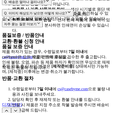
[제작준비중]
Q.
배송은 얼마나 걸리나요?
배송 조회
건은 교환·환불 대상이 아닙니다.
재주문 시 기존 상품과의 차이
— 생산 시기별로 원단 색
cs@casebyme.com
3~5영업일
1~2영업일
[마이페이지 → 주문내역]
에서 운송장 번호를 확인하실 수 있
Q.
이미지 해상도가 낮으면 어떻게 되나요?
상·사이즈에 소폭 차이가 있을 수 있습니다.
습니다. 배송 상태 업데이트까지 1~2일 소요될 수 있습니다.
화학 제품에 의한 손상
— 전사 인쇄 제품에 용해력이 있
자주 묻는 질문
더보기
는 향수 등을 직접 분사하면 인쇄면이 손상될 수 있습니
2,500px 이상
다.
품질보증 / 반품안내
교환·환불 신청 안내
품질 보증 안내
제품 하자가 있는 경우, 수령일로부터
7일 이내
에
cs@casebyme.com
casebyme은 모든 제품의 인쇄 품질을 검수한 후 출고합니다.
으로 연락해 주세요.
인쇄 불량, 오염, 파손 등 제품 하자가 확인되면 무상으로 재제
주문 완료 후 디자인 변경은
[제작준비중]
상태에서만 가능하
작 또는 환불해 드립니다.
며, [제작중] 이후에는 변경·취소가 불가합니다.
반품·교환 절차
수령일로부터
7일 이내
에
cs@casebyme.com
으로 불량 내
용과 사진을 보내주세요.
담당자 확인 후 재제작 또는 환불 안내를 드립니다.
디자인하기
반품 시 제품은 지정 주소로 착불 발송해 주시면 배송비
를 환급해 드립니다.