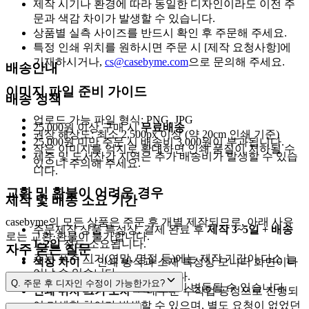
제작 시기나 환경에 따라 동일한 디자인이라도 이전 주
문과 색감 차이가 발생할 수 있습니다.
상품별 실측 사이즈를 반드시 확인 후 주문해 주세요.
특정 인쇄 위치를 원하시면 주문 시 [제작 요청사항]에
기재하시거나,
cs@casebyme.com
으로 문의해 주세요.
배송안내
이미지 파일 준비 가이드
배송 정책
업로드 가능 파일 형식: PNG, JPG
25,000원 이상 구매 시
무료배송
권장 해상도: 최소 2,500px 이상 (약 20cm 인쇄 기준)
25,000원 미만 주문 시 배송비 3,000원이 부과됩니다.
작은 이미지를 억지로 확대하면 인쇄 품질이 저하될 수
제주 및 도서산간 지역은 추가 배송비가 발생할 수 있습
있으니 주의해 주세요.
니다.
교환 및 환불이 어려운 경우
제작 및 배송 소요 기간
casebyme의 모든 상품은 주문 후 개별 제작되므로, 아래 사유
주문제작 상품 특성상, 결제 완료 후
제작 3~5일 + 배송
로는 교환·환불이 불가합니다.
1~2일
정도 소요됩니다.
자주 묻는 질문
주문 폭주 시기(연말, 명절 등)에는 제작 기간이 다소 늘
색상 차이
— 인쇄 방식과 소재 특성상 모니터 화면이나
어날 수 있습니다.
출력물과 차이가 날 수 있습니다.
Q.
주문 후 디자인 수정이 가능한가요?
택배사 사정에 따라 배송 일정이 변동될 수 있습니다.
인쇄 위치·크기 오차
— 대부분 수작업 공정으로 진행되
어 미세한 차이가 발생할 수 있으며, 별도 요청이 없었던