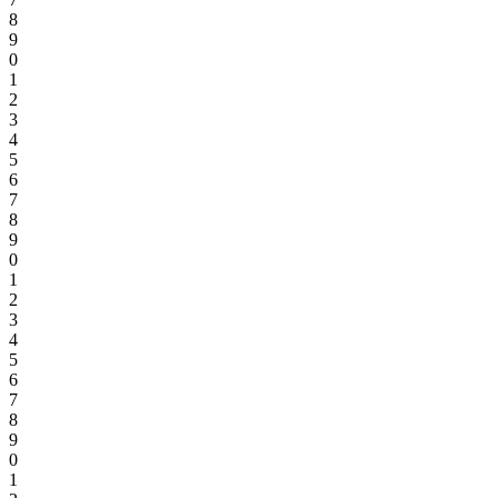
8
9
0
1
2
3
4
5
6
7
8
9
0
1
2
3
4
5
6
7
8
9
0
1