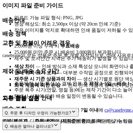
이미지 파일 준비 가이드
업로드 가능 파일 형식: PNG, JPG
배송안내
권장 해상도: 최소 2,500px 이상 (약 20cm 인쇄 기준)
작은 이미지를 억지로 확대하면 인쇄 품질이 저하될 수 있
배송 정책
교환 및 환불이 어려운 경우
25,000원 이상 구매 시
무료배송
25,000원 미만 주문 시 배송비 3,000원이 부과됩니다.
casebyme의 모든 상품은 주문 후 개별 제작되므로, 아래 사유
제주 및 도서산간 지역은 추가 배송비가 발생할 수 있습니
색상 차이
— 인쇄 방식과 소재 특성상 모니터 화면이나 출
제작 및 배송 소요 기간
인쇄 위치·크기 오차
— 대부분 수작업 공정으로 진행되어 
재주문 시 기존 상품과의 차이
— 생산 시기별로 원단 색상
주문제작 상품 특성상, 결제 완료 후
제작 3~5일 + 배송 1
화학 제품에 의한 손상
— 전사 인쇄 제품에 용해력이 있는
주문 폭주 시기(연말, 명절 등)에는 제작 기간이 다소 늘어
택배사 사정에 따라 배송 일정이 변동될 수 있습니다.
교환·환불 신청 안내
자주 묻는 질문
배송 조회
제품 하자가 있는 경우, 수령일로부터
7일 이내
에
cs@casebyme
Q.
주문 후 디자인 수정이 가능한가요?
주문 완료 후 디자인 변경은
[마이페이지 → 주문내역]
에서 운송장 번호를 확인하실 수 있습니
[제작준비중]
상태에서만 가능하며,
[제작준비중]
Q.
배송은 얼마나 걸리나요?