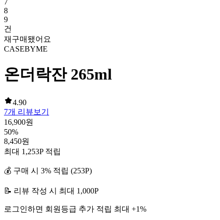
7
8
9
건
재구매됐어요
CASEBYME
온더락잔 265ml
4.90
7
개 리뷰보기
16,900
원
50
%
8,450
원
최대
1,253
P 적립
💰 구매 시
3
% 적립 (
253
P)
📝 리뷰 작성 시 최대
1,000
P
로그인하면 회원등급 추가 적립 최대 +
1
%