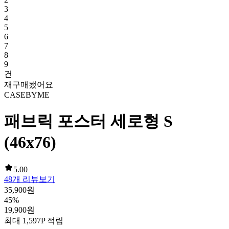
3
4
5
6
7
8
9
건
재구매됐어요
CASEBYME
패브릭 포스터 세로형 S
(46x76)
5.00
48
개 리뷰보기
35,900
원
45
%
19,900
원
최대
1,597
P 적립