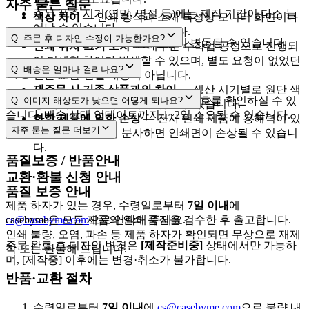
자주 묻는 질문
주문 폭주 시기(연말, 명절 등)에는 제작 기간이 다소 늘
색상 차이
— 인쇄 방식과 소재 특성상 모니터 화면이나
어날 수 있습니다.
출력물과 차이가 날 수 있습니다.
Q.
주문 후 디자인 수정이 가능한가요?
택배사 사정에 따라 배송 일정이 변동될 수 있습니다.
인쇄 위치·크기 오차
— 대부분 수작업 공정으로 진행되
어 미세한 차이가 발생할 수 있으며, 별도 요청이 없었던
[제작준비중]
Q.
배송은 얼마나 걸리나요?
배송 조회
건은 교환·환불 대상이 아닙니다.
재주문 시 기존 상품과의 차이
— 생산 시기별로 원단 색
cs@casebyme.com
3~5영업일
1~2영업일
[마이페이지 → 주문내역]
에서 운송장 번호를 확인하실 수 있
Q.
이미지 해상도가 낮으면 어떻게 되나요?
상·사이즈에 소폭 차이가 있을 수 있습니다.
습니다. 배송 상태 업데이트까지 1~2일 소요될 수 있습니다.
화학 제품에 의한 손상
— 전사 인쇄 제품에 용해력이 있
자주 묻는 질문
더보기
는 향수 등을 직접 분사하면 인쇄면이 손상될 수 있습니
2,500px 이상
다.
품질보증 / 반품안내
교환·환불 신청 안내
품질 보증 안내
제품 하자가 있는 경우, 수령일로부터
7일 이내
에
cs@casebyme.com
casebyme은 모든 제품의 인쇄 품질을 검수한 후 출고합니다.
으로 연락해 주세요.
인쇄 불량, 오염, 파손 등 제품 하자가 확인되면 무상으로 재제
주문 완료 후 디자인 변경은
[제작준비중]
상태에서만 가능하
작 또는 환불해 드립니다.
며, [제작중] 이후에는 변경·취소가 불가합니다.
반품·교환 절차
수령일로부터
7일 이내
에
cs@casebyme.com
으로 불량 내