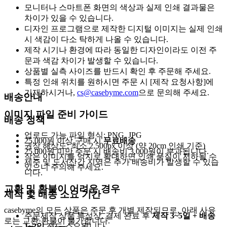
모니터나 스마트폰 화면의 색상과 실제 인쇄 결과물은
차이가 있을 수 있습니다.
디자인 프로그램으로 제작한 디지털 이미지는 실제 인쇄
시 색감이 다소 탁하게 나올 수 있습니다.
제작 시기나 환경에 따라 동일한 디자인이라도 이전 주
문과 색감 차이가 발생할 수 있습니다.
상품별 실측 사이즈를 반드시 확인 후 주문해 주세요.
특정 인쇄 위치를 원하시면 주문 시 [제작 요청사항]에
기재하시거나,
cs@casebyme.com
으로 문의해 주세요.
배송안내
이미지 파일 준비 가이드
배송 정책
업로드 가능 파일 형식: PNG, JPG
25,000원 이상 구매 시
무료배송
권장 해상도: 최소 2,500px 이상 (약 20cm 인쇄 기준)
25,000원 미만 주문 시 배송비 3,000원이 부과됩니다.
작은 이미지를 억지로 확대하면 인쇄 품질이 저하될 수
제주 및 도서산간 지역은 추가 배송비가 발생할 수 있습
있으니 주의해 주세요.
니다.
교환 및 환불이 어려운 경우
제작 및 배송 소요 기간
casebyme의 모든 상품은 주문 후 개별 제작되므로, 아래 사유
주문제작 상품 특성상, 결제 완료 후
제작 3~5일 + 배송
로는 교환·환불이 불가합니다.
1~2일
정도 소요됩니다.