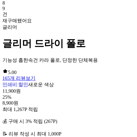
8
9
건
재구매됐어요
글리머
글리머 드라이 폴로
기능성 흡한속건 카라 폴로, 단정한 단체복용
5.00
165
개 리뷰보기
인쇄비 할인
새로운 색상
11,900
원
25
%
8,900
원
최대
1,267
P 적립
💰 구매 시
3
% 적립 (
267
P)
📝 리뷰 작성 시 최대
1,000
P