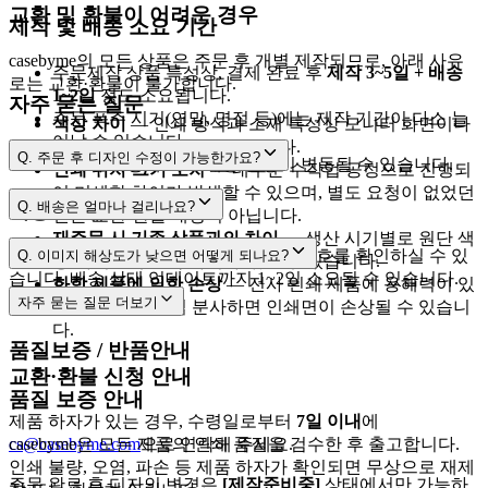
교환 및 환불이 어려운 경우
제작 및 배송 소요 기간
casebyme의 모든 상품은 주문 후 개별 제작되므로, 아래 사유
주문제작 상품 특성상, 결제 완료 후
제작 3~5일 + 배송
로는 교환·환불이 불가합니다.
1~2일
정도 소요됩니다.
자주 묻는 질문
주문 폭주 시기(연말, 명절 등)에는 제작 기간이 다소 늘
색상 차이
— 인쇄 방식과 소재 특성상 모니터 화면이나
어날 수 있습니다.
출력물과 차이가 날 수 있습니다.
Q.
주문 후 디자인 수정이 가능한가요?
택배사 사정에 따라 배송 일정이 변동될 수 있습니다.
인쇄 위치·크기 오차
— 대부분 수작업 공정으로 진행되
어 미세한 차이가 발생할 수 있으며, 별도 요청이 없었던
[제작준비중]
Q.
배송은 얼마나 걸리나요?
배송 조회
건은 교환·환불 대상이 아닙니다.
재주문 시 기존 상품과의 차이
— 생산 시기별로 원단 색
cs@casebyme.com
3~5영업일
1~2영업일
[마이페이지 → 주문내역]
에서 운송장 번호를 확인하실 수 있
Q.
이미지 해상도가 낮으면 어떻게 되나요?
상·사이즈에 소폭 차이가 있을 수 있습니다.
습니다. 배송 상태 업데이트까지 1~2일 소요될 수 있습니다.
화학 제품에 의한 손상
— 전사 인쇄 제품에 용해력이 있
자주 묻는 질문
더보기
는 향수 등을 직접 분사하면 인쇄면이 손상될 수 있습니
2,500px 이상
다.
품질보증 / 반품안내
교환·환불 신청 안내
품질 보증 안내
제품 하자가 있는 경우, 수령일로부터
7일 이내
에
cs@casebyme.com
casebyme은 모든 제품의 인쇄 품질을 검수한 후 출고합니다.
으로 연락해 주세요.
인쇄 불량, 오염, 파손 등 제품 하자가 확인되면 무상으로 재제
주문 완료 후 디자인 변경은
[제작준비중]
상태에서만 가능하