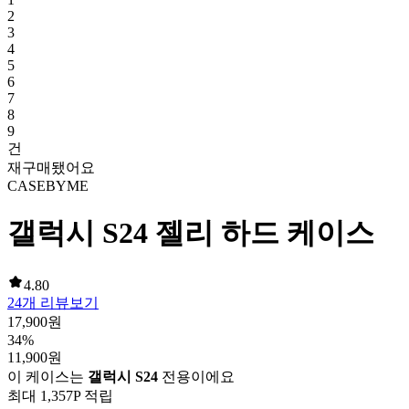
2
3
4
5
6
7
8
9
건
재구매됐어요
CASEBYME
갤럭시 S24 젤리 하드 케이스
4.80
24
개 리뷰보기
17,900
원
34
%
11,900
원
이 케이스는
갤럭시 S24
전용이에요
최대
1,357
P 적립