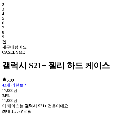
2
3
4
5
6
7
8
9
건
재구매됐어요
CASEBYME
갤럭시 S21+ 젤리 하드 케이스
5.00
43
개 리뷰보기
17,900
원
34
%
11,900
원
이 케이스는
갤럭시 S21+
전용이에요
최대
1,357
P 적립