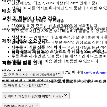
배송안내
권장 해상도: 최소 2,500px 이상 (약 20cm 인쇄 기준)
작은 이미지를 억지로 확대하면 인쇄 품질이 저하될 수 있
배송 정책
교환 및 환불이 어려운 경우
25,000원 이상 구매 시
무료배송
25,000원 미만 주문 시 배송비 3,000원이 부과됩니다.
casebyme의 모든 상품은 주문 후 개별 제작되므로, 아래 사유
제주 및 도서산간 지역은 추가 배송비가 발생할 수 있습니
색상 차이
— 인쇄 방식과 소재 특성상 모니터 화면이나 출
제작 및 배송 소요 기간
인쇄 위치·크기 오차
— 대부분 수작업 공정으로 진행되어 
재주문 시 기존 상품과의 차이
— 생산 시기별로 원단 색상
주문제작 상품 특성상, 결제 완료 후
제작 3~5일 + 배송 1
화학 제품에 의한 손상
— 전사 인쇄 제품에 용해력이 있는
주문 폭주 시기(연말, 명절 등)에는 제작 기간이 다소 늘어
택배사 사정에 따라 배송 일정이 변동될 수 있습니다.
교환·환불 신청 안내
자주 묻는 질문
배송 조회
제품 하자가 있는 경우, 수령일로부터
7일 이내
에
cs@casebyme
Q.
주문 후 디자인 수정이 가능한가요?
주문 완료 후 디자인 변경은
[마이페이지 → 주문내역]
에서 운송장 번호를 확인하실 수 있습니
[제작준비중]
상태에서만 가능하며,
[제작준비중]
Q.
배송은 얼마나 걸리나요?
3~5영업일
1~2영업일
Q.
이미지 해상도가 낮으면 어떻게 되나요?
자주 묻는 질문
더보기