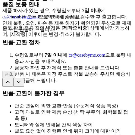
품질 보증 안내
제품 하자가 있는 경우, 수령일로부터
7일 이내
에
cs@casebyme.com
casebyme은 모든 제품의 인쇄 품질을 검수한 후 출고합니다.
으로 연락해 주세요.
인쇄 불량, 오염, 파손 등 제품 하자가 확인되면 무상으로 재제
주문 완료 후 디자인 변경은
[제작준비중]
상태에서만 가능하
작 또는 환불해 드립니다.
며, [제작중] 이후에는 변경·취소가 불가합니다.
반품·교환 절차
수령일로부터
7일 이내
에
cs@casebyme.com
으로 불량 내
용과 사진을 보내주세요.
담당자 확인 후 재제작 또는 환불 안내를 드립니다.
반품 시 제품은 지정 주소로 착불 발송해 주시면 배송비
품절
를 환급해 드립니다.
반품·교환이 불가한 경우
단순 변심에 의한 교환·반품 (주문제작 상품 특성)
고객 과실로 인한 제품 손상 (세탁 부주의, 화학물질 접
촉 등)
모니터와 실제 인쇄물 간의 색상 차이
별도 요청 없이 진행된 인쇄 위치·크기에 대한 이의