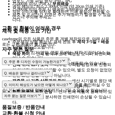
업로드 가능 파일 형식: PNG, JPG
25,000원 이상 구매 시
무료배송
권장 해상도: 최소 2,500px 이상 (약 20cm 인쇄 기준)
25,000원 미만 주문 시 배송비 3,000원이 부과됩니다.
작은 이미지를 억지로 확대하면 인쇄 품질이 저하될 수
제주 및 도서산간 지역은 추가 배송비가 발생할 수 있습
있으니 주의해 주세요.
니다.
교환 및 환불이 어려운 경우
제작 및 배송 소요 기간
casebyme의 모든 상품은 주문 후 개별 제작되므로, 아래 사유
주문제작 상품 특성상, 결제 완료 후
제작 3~5일 + 배송
로는 교환·환불이 불가합니다.
1~2일
정도 소요됩니다.
자주 묻는 질문
주문 폭주 시기(연말, 명절 등)에는 제작 기간이 다소 늘
색상 차이
— 인쇄 방식과 소재 특성상 모니터 화면이나
어날 수 있습니다.
출력물과 차이가 날 수 있습니다.
Q.
주문 후 디자인 수정이 가능한가요?
택배사 사정에 따라 배송 일정이 변동될 수 있습니다.
인쇄 위치·크기 오차
— 대부분 수작업 공정으로 진행되
어 미세한 차이가 발생할 수 있으며, 별도 요청이 없었던
[제작준비중]
Q.
배송은 얼마나 걸리나요?
배송 조회
건은 교환·환불 대상이 아닙니다.
재주문 시 기존 상품과의 차이
— 생산 시기별로 원단 색
cs@casebyme.com
3~5영업일
1~2영업일
[마이페이지 → 주문내역]
에서 운송장 번호를 확인하실 수 있
Q.
이미지 해상도가 낮으면 어떻게 되나요?
상·사이즈에 소폭 차이가 있을 수 있습니다.
습니다. 배송 상태 업데이트까지 1~2일 소요될 수 있습니다.
화학 제품에 의한 손상
— 전사 인쇄 제품에 용해력이 있
자주 묻는 질문
더보기
는 향수 등을 직접 분사하면 인쇄면이 손상될 수 있습니
2,500px 이상
다.
품질보증 / 반품안내
교환·환불 신청 안내