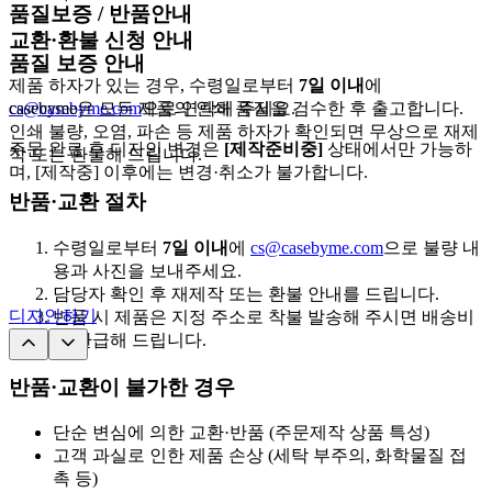
품질보증 / 반품안내
교환·환불 신청 안내
품질 보증 안내
제품 하자가 있는 경우, 수령일로부터
7일 이내
에
cs@casebyme.com
casebyme은 모든 제품의 인쇄 품질을 검수한 후 출고합니다.
으로 연락해 주세요.
인쇄 불량, 오염, 파손 등 제품 하자가 확인되면 무상으로 재제
주문 완료 후 디자인 변경은
[제작준비중]
상태에서만 가능하
작 또는 환불해 드립니다.
며, [제작중] 이후에는 변경·취소가 불가합니다.
반품·교환 절차
수령일로부터
7일 이내
에
cs@casebyme.com
으로 불량 내
용과 사진을 보내주세요.
담당자 확인 후 재제작 또는 환불 안내를 드립니다.
디자인하기
반품 시 제품은 지정 주소로 착불 발송해 주시면 배송비
를 환급해 드립니다.
반품·교환이 불가한 경우
단순 변심에 의한 교환·반품 (주문제작 상품 특성)
고객 과실로 인한 제품 손상 (세탁 부주의, 화학물질 접
촉 등)