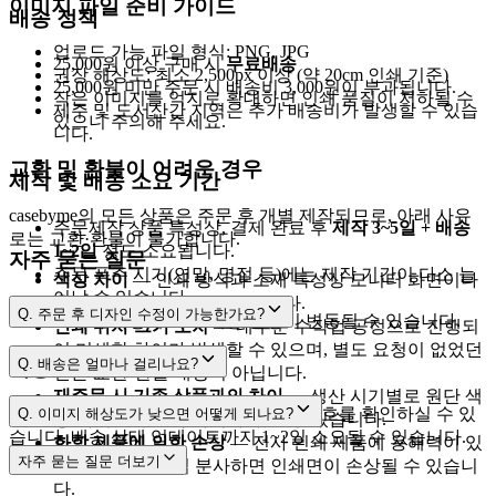
이미지 파일 준비 가이드
배송 정책
업로드 가능 파일 형식: PNG, JPG
25,000원 이상 구매 시
무료배송
권장 해상도: 최소 2,500px 이상 (약 20cm 인쇄 기준)
25,000원 미만 주문 시 배송비 3,000원이 부과됩니다.
작은 이미지를 억지로 확대하면 인쇄 품질이 저하될 수
제주 및 도서산간 지역은 추가 배송비가 발생할 수 있습
있으니 주의해 주세요.
니다.
교환 및 환불이 어려운 경우
제작 및 배송 소요 기간
casebyme의 모든 상품은 주문 후 개별 제작되므로, 아래 사유
주문제작 상품 특성상, 결제 완료 후
제작 3~5일 + 배송
로는 교환·환불이 불가합니다.
1~2일
정도 소요됩니다.
자주 묻는 질문
주문 폭주 시기(연말, 명절 등)에는 제작 기간이 다소 늘
색상 차이
— 인쇄 방식과 소재 특성상 모니터 화면이나
어날 수 있습니다.
출력물과 차이가 날 수 있습니다.
Q.
주문 후 디자인 수정이 가능한가요?
택배사 사정에 따라 배송 일정이 변동될 수 있습니다.
인쇄 위치·크기 오차
— 대부분 수작업 공정으로 진행되
어 미세한 차이가 발생할 수 있으며, 별도 요청이 없었던
[제작준비중]
Q.
배송은 얼마나 걸리나요?
배송 조회
건은 교환·환불 대상이 아닙니다.
재주문 시 기존 상품과의 차이
— 생산 시기별로 원단 색
cs@casebyme.com
3~5영업일
1~2영업일
[마이페이지 → 주문내역]
에서 운송장 번호를 확인하실 수 있
Q.
이미지 해상도가 낮으면 어떻게 되나요?
상·사이즈에 소폭 차이가 있을 수 있습니다.
습니다. 배송 상태 업데이트까지 1~2일 소요될 수 있습니다.
화학 제품에 의한 손상
— 전사 인쇄 제품에 용해력이 있
자주 묻는 질문
더보기
는 향수 등을 직접 분사하면 인쇄면이 손상될 수 있습니
2,500px 이상
다.