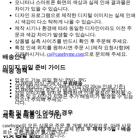
모니터나 스마트폰 화면의 색상과 실제 인쇄 결과물은
차이가 있을 수 있습니다.
디자인 프로그램으로 제작한 디지털 이미지는 실제 인쇄
시 색감이 다소 탁하게 나올 수 있습니다.
제작 시기나 환경에 따라 동일한 디자인이라도 이전 주
문과 색감 차이가 발생할 수 있습니다.
상품별 실측 사이즈를 반드시 확인 후 주문해 주세요.
특정 인쇄 위치를 원하시면 주문 시 [제작 요청사항]에
기재하시거나,
cs@casebyme.com
으로 문의해 주세요.
배송안내
이미지 파일 준비 가이드
배송 정책
업로드 가능 파일 형식: PNG, JPG
25,000원 이상 구매 시
무료배송
권장 해상도: 최소 2,500px 이상 (약 20cm 인쇄 기준)
25,000원 미만 주문 시 배송비 3,000원이 부과됩니다.
작은 이미지를 억지로 확대하면 인쇄 품질이 저하될 수
제주 및 도서산간 지역은 추가 배송비가 발생할 수 있습
있으니 주의해 주세요.
니다.
교환 및 환불이 어려운 경우
제작 및 배송 소요 기간
casebyme의 모든 상품은 주문 후 개별 제작되므로, 아래 사유
주문제작 상품 특성상, 결제 완료 후
제작 3~5일 + 배송
로는 교환·환불이 불가합니다.
1~2일
정도 소요됩니다.
자주 묻는 질문