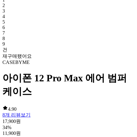
2
3
4
5
6
7
8
9
건
재구매됐어요
CASEBYME
아이폰 12 Pro Max 에어 범퍼
케이스
4.90
8
개 리뷰보기
17,900
원
34
%
11,900
원