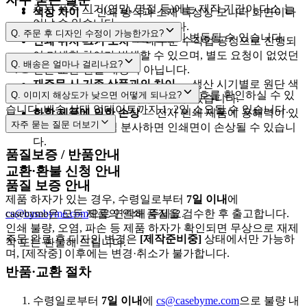
주문 폭주 시기(연말, 명절 등)에는 제작 기간이 다소 늘
색상 차이
— 인쇄 방식과 소재 특성상 모니터 화면이나
어날 수 있습니다.
출력물과 차이가 날 수 있습니다.
Q.
주문 후 디자인 수정이 가능한가요?
택배사 사정에 따라 배송 일정이 변동될 수 있습니다.
인쇄 위치·크기 오차
— 대부분 수작업 공정으로 진행되
어 미세한 차이가 발생할 수 있으며, 별도 요청이 없었던
[제작준비중]
Q.
배송은 얼마나 걸리나요?
배송 조회
건은 교환·환불 대상이 아닙니다.
재주문 시 기존 상품과의 차이
— 생산 시기별로 원단 색
cs@casebyme.com
3~5영업일
1~2영업일
[마이페이지 → 주문내역]
에서 운송장 번호를 확인하실 수 있
Q.
이미지 해상도가 낮으면 어떻게 되나요?
상·사이즈에 소폭 차이가 있을 수 있습니다.
습니다. 배송 상태 업데이트까지 1~2일 소요될 수 있습니다.
화학 제품에 의한 손상
— 전사 인쇄 제품에 용해력이 있
자주 묻는 질문
더보기
는 향수 등을 직접 분사하면 인쇄면이 손상될 수 있습니
2,500px 이상
다.
품질보증 / 반품안내
교환·환불 신청 안내
품질 보증 안내
제품 하자가 있는 경우, 수령일로부터
7일 이내
에
cs@casebyme.com
casebyme은 모든 제품의 인쇄 품질을 검수한 후 출고합니다.
으로 연락해 주세요.
인쇄 불량, 오염, 파손 등 제품 하자가 확인되면 무상으로 재제
주문 완료 후 디자인 변경은
[제작준비중]
상태에서만 가능하
작 또는 환불해 드립니다.
며, [제작중] 이후에는 변경·취소가 불가합니다.
반품·교환 절차
수령일로부터
7일 이내
에
cs@casebyme.com
으로 불량 내