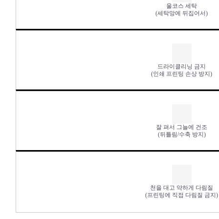
울코스 세탁
(세탁망에 뒤집어서)
드라이클리닝 금지
(인쇄 프린팅 손상 방지)
잘 펴서 그늘에 건조
(뒤틀림/수축 방지)
천을 대고 약하게 다림질
(프린팅에 직접 다림질 금지)