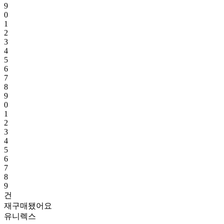
9
0
1
2
3
4
5
6
7
8
9
0
1
2
3
4
5
6
7
8
9
건
재구매됐어요
유니렉스