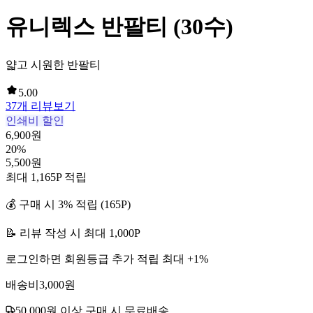
유니렉스 반팔티 (30수)
얇고 시원한 반팔티
5.00
37
개 리뷰보기
인쇄비 할인
6,900
원
20
%
5,500
원
최대
1,165
P 적립
💰 구매 시
3
% 적립 (
165
P)
📝 리뷰 작성 시 최대
1,000
P
로그인하면 회원등급 추가 적립 최대 +
1
%
배송비
3,000
원
50,000
원 이상 구매 시 무료배송