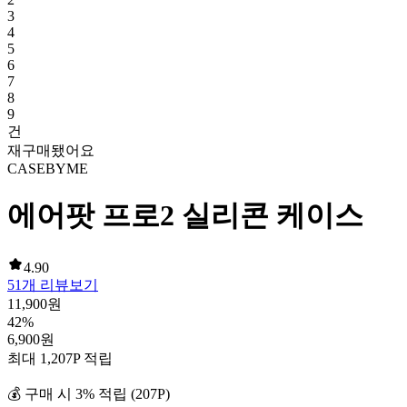
3
4
5
6
7
8
9
건
재구매됐어요
CASEBYME
에어팟 프로2 실리콘 케이스
4.90
51
개 리뷰보기
11,900
원
42
%
6,900
원
최대
1,207
P 적립
💰 구매 시
3
% 적립 (
207
P)